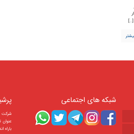
ر
[…
یشتر
شبکه های اجتماعی
پرشی
عنوان ت
باراه ا