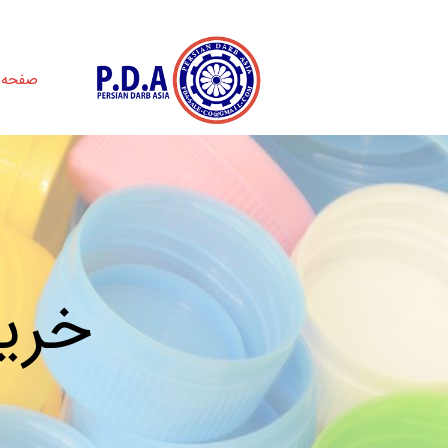
صفحه 
خری