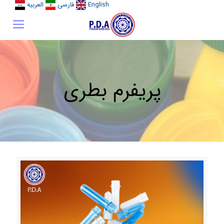
English
فارسی
العربیه
پریفرم بطری