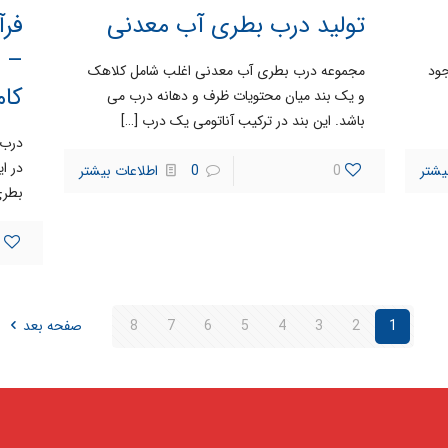
تولید درب بطری آب معدنی
فرآ
– ب
ود
مجموعه درب بطری آب معدنی اغلب شامل کلاهک
کام
و یک بند میان محتویات ظرف و دهانه درب می
باشد. این بند در ترکیب آناتومی یک درب
[…]
درب 
در ا
یشتر
0
0
اطلاعات بیشتر
بطری
1
2
3
4
5
6
7
8
صفحه بعد