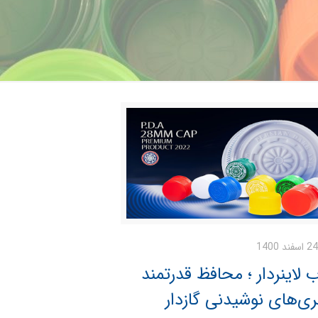
24 اسفند 1400
 لاینردار ؛ محافظ قدرتمند
ی‌های نوشیدنی گازدار