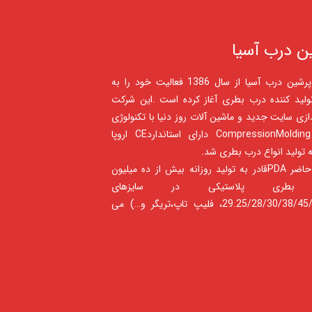
ن درب آسیا
شرکت پرشين درب آسيا از سال 1386 فعالیت خود را به
ولید کننده درب بطری آغاز کرده است .این شرکت
ندازی سایت جدید و ماشین آلات روز دنیا با تکنولوژی
جدید CompressionMolding دارای استانداردCE اروپا
 تولید انواع درب بطری شد.
درحال حاضر PDAقادر به تولید روزانه بیش از ده میلیون
بطری پلاستیکی در سایزهای
(29.25/28/30/38/45/1881، فلیپ تاپ،تریگر و…) می