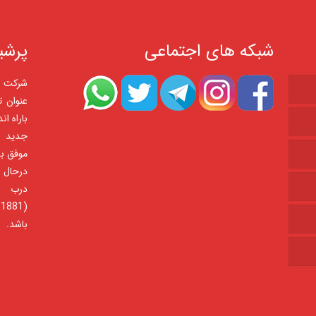
شبکه های اجتماعی
پرشی
عنوان ت
باراه ا
موفق به
درب 
باشد.