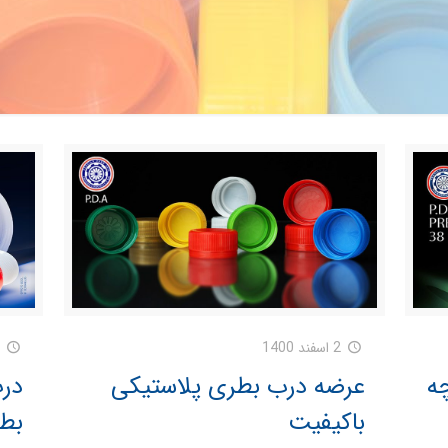
2 اسفند 1400
 چه
عرضه درب بطری پلاستیکی
درب
باکیفیت
بطر