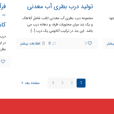
تولید درب بطری آب معدنی
فرآ
– ب
ود
مجموعه درب بطری آب معدنی اغلب شامل کلاهک
کام
و یک بند میان محتویات ظرف و دهانه درب می
باشد. این بند در ترکیب آناتومی یک درب
[…]
درب 
در ا
یشتر
0
0
اطلاعات بیشتر
بطری
1
2
3
4
صفحه بعد