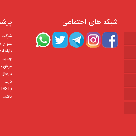
شبکه های اجتماعی
پرشی
عنوان ت
باراه ا
موفق به
درب 
باشد.