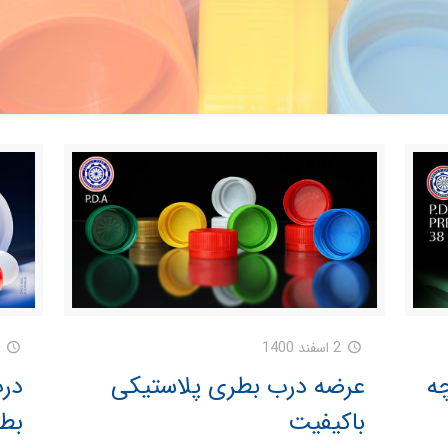
2 اسفند 1400
 چه
عرضه درب بطری پلاستیکی
درب
باکیفیت
بطر