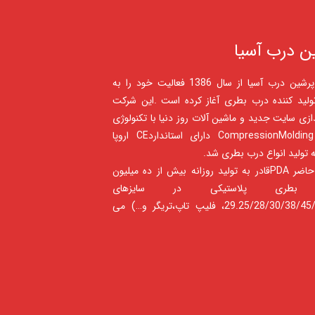
ن درب آسیا
شرکت پرشين درب آسيا از سال 1386 فعالیت خود را به
ولید کننده درب بطری آغاز کرده است .این شرکت
ندازی سایت جدید و ماشین آلات روز دنیا با تکنولوژی
جدید CompressionMolding دارای استانداردCE اروپا
 تولید انواع درب بطری شد.
درحال حاضر PDAقادر به تولید روزانه بیش از ده میلیون
بطری پلاستیکی در سایزهای
(29.25/28/30/38/45/1881، فلیپ تاپ،تریگر و…) می