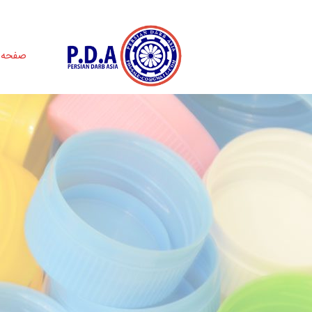
صفحه 
ف