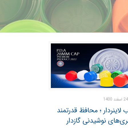
24 اسفند 1400
 لاینردار ؛ محافظ قدرتمند
ی‌های نوشیدنی گازدار