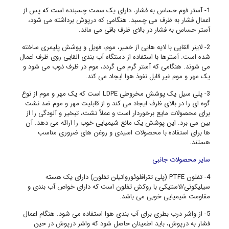
1- آستر فوم حساس به فشار، دارای یک سمت چسبنده است که پس از
اعمال فشار به ظرف می چسبد. هنگامی که درپوش برداشته می شود،
آستر حساس به فشار در بالای ظرف باقی می ماند.
2- لاینر القایی با لایه هایی از خمیر، موم، فویل و پوشش پلیمری ساخته
شده است. آسترها با استفاده از دستگاه آب بندی القایی روی ظرف اعمال
می شوند. هنگامی که آستر گرم می گردد، موم در ظرف ذوب می شود و
یک مهر و موم غیر قابل نفوذ هوا ایجاد می کند.
3- پلی سیل یک پوشش مخروطی LDPE است که یک مهر و موم از نوع
گوه ای را در بالای ظرف ایجاد می کند و از قابلیت مهر و موم ضد نشت
برای محصولات مایع برخوردار است و عملاً نشت، تبخیر و آلودگی را از
بین می برد. این پوشش یک مانع شیمیایی خوب را ارائه می دهد. آن
ها برای استفاده با محصولات اسیدی و روغن های ضروری مناسب
هستند.
سایر محصولات جانبی
4- تفلون PTFE (پلی تترافلوئورواتیلن تفلون) دارای یک هسته
سیلیکونی/لاستیکی با روکش تفلون است که دارای خواص آب بندی و
مقاومت شیمیایی خوبی می باشد.
5- از واشر درب بطری برای آب بندی هوا استفاده می شود. هنگام اعمال
فشار به درپوش، باید اطمینان حاصل شود که واشر درپوش در حین