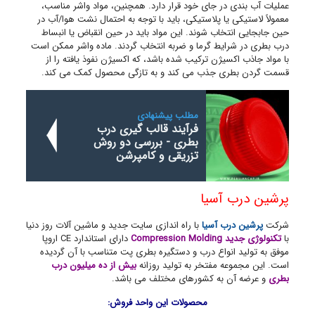
عملیات آب بندی در جای خود قرار دارد. همچنین، مواد واشر مناسب،
معمولاً لاستیکی یا پلاستیکی، باید با توجه به احتمال نشت هوا/آب در
حین جابجایی انتخاب شوند. این مواد باید در حین انقباض یا انبساط
درب بطری در شرایط گرما و ضربه انتخاب گردند. ماده واشر ممکن است
با مواد جاذب اکسیژن ترکیب شده باشد، که اکسیژن نفوذ یافته را از
قسمت گردن بطری جذب می کند و به تازگی محصول کمک می کند.
مطلب پیشنهادی
فرآیند قالب گیری درب
بطری - بررسی دو روش
تزریقی و کامپرشن
پرشین درب آسیا
شرکت
پرشین درب آسیا
با راه اندازی سایت جدید و ماشین آلات روز دنیا
با
تکنولوژی جدید Compression Molding
دارای استاندارد CE اروپا
موفق به تولید انواع درب و دستگیره بطری پت متناسب با آن گردیده
است. این مجموعه مفتخر به تولید روزانه
بیش از ده میلیون درب
بطری
و عرضه آن به کشورهای مختلف می باشد.
محصولات این واحد فروش: