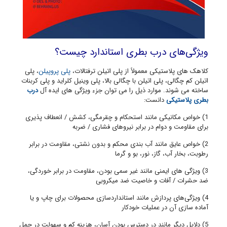
ویژگی‌های درب بطری استاندارد چیست؟
کلاهک های پلاستیکی معمولاً از پلی اتیلن ترفتالات،
پلی پروپیلن
، پلی
اتیلن کم چگالی، پلی اتیلن با چگالی بالا، پلی وینیل کلراید و پلی کربنات
ساخته می شوند. موارد ذیل را می توان جزء ویژگی های ایده آل
درب
بطری پلاستیکی
دانست:
1) خواص مکانیکی مانند استحکام و چقرمگی، کشش / انعطاف پذیری
برای مقاومت و دوام در برابر نیروهای فشاری / ضربه
2) خواص عایق مانند آب بندی محکم و بدون نشتی، مقاومت در برابر
رطوبت، بخار آب، گاز، نور، بو و گرما
3) ویژگی های ایمنی مانند غیر سمی بودن، مقاومت در برابر خوردگی،
ضد حشرات / آفات و خاصیت ضد میکروبی
4) ویژگی‌های پردازش مانند استانداردسازی محصولات برای چاپ و یا
آماده سازی آن در عملیات خودکار
5) دلایل دیگر مانند در دسترس بودن آسان، هزینه کم و سهولت در حمل