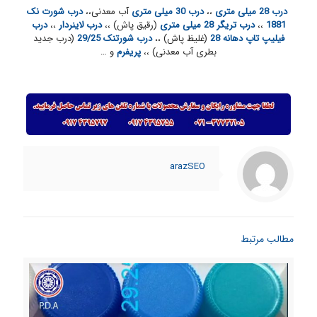
درب 28 میلی متری
،،
درب 30 میلی متری
آب معدنی،،
درب شورت نک
1881
،،
درب تریگر 28 میلی متری
(رقیق پاش) ،،
درب لاینردار
،،
درب
فیلیپ تاپ دهانه 28
(غلیظ پاش) ،،
درب شورتنک 29/25
(درب جدید
بطری آب معدنی) ،،
پریفرم
و …
arazSEO
مطالب مرتبط