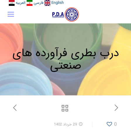
English
فارسی
العربیه
درب بطری فرآورده های
صنعتی
0
29 خرداد 1402