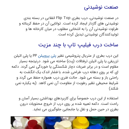
صنعت نوشیدنی
در صنعت نوشیدنی، درب بطری Flip Top انقلابی در بسته بندی
نوشیدنی های گازدار ایجاد کرده است. توانایی آن در حفظ کربناته و
طراوت نوشیدنی آن را به انتخابی مطلوب در میان کارخانه ها و
تولیدکنندگان نوشیدنی تبدیل کرده است.
ساخت درب فیلیپ تاپ با چند مزیت
این درب بطری از متریال پتروشیمی نظیر
پلی پروپیلن
PP یا پلی اتیلن
تزریقی یا پلی اتیلن ترفتالات (پت) ساخته می شود. درنیتجه بسیار
مقاوم است و در برابر ضربات دچار شکستگی یا خوردگی نمی گردد. دکمه
ای که بر روی دهانه درب طراحی شده، با فشار اندک یک انگشت به
راحتی باز و بسته می شود. حالت فنری درب همواره حفظ می گردد و
شرایط محیطی نظیر رطوبت از مقاومت آن نمی کاهد. (به یکباره نمی
شکند)
استفاده از این درب خصوصاً برای کاربردهای بهداشتی بسیار آسان و
راحت است. دکمه تعبیه شده بر روی درب از خروج محتویات درون
بطری در حین حمل و نقل یا جابجایی جلوگیری می نماید.