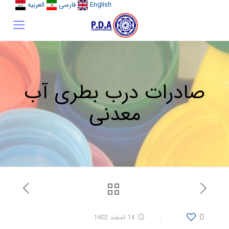
English
فارسی
العربیه
صادرات درب بطری آب
معدنی
0
14 اسفند 1402