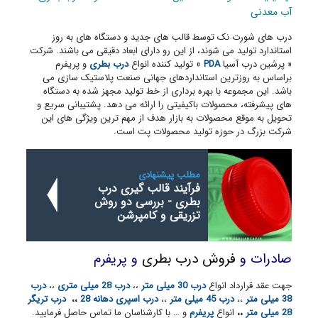
آب معدنی
درب های شورت نک توسط قالب های جدید و دستگاه های به روز
استاندارد تولید می شوند، از این رو دارای ابعاد دقیقی می باشند. شرکت
« پرشین درب آسیا
PDA
» تولید کننده انواع
درب بطری
و پریفرم
براساس به روزترین استانداردهای جهانی صنعت پلاستیک سازی می
باشد. این مجموعه با بهره برداری از خط تولید مجهز شده به دستگاه
های پیشرفته، محصولات باکیفیتی را ارائه می دهد. پشتیبانی سریع و
تحویل به موقع­ محصولات به بازار هدف از مهم ترین ویژگی های این
شرکت بزرگ در حوزه تولید محصولات پت است.
مطلب پیشنهادی
فرآیند قالب گیری درب
بطری - بررسی دو روش
تزریقی و کامپرشن
صادرات و
فروش درب بطری
و پریفرم
جهت عقد قرارداد انواع
درب 30 میلی متر
،،
درب 28 میلی متری
،،
درب
38 میلی متر
،،
درب 45 میلی متر
،،
درب اسپری دهانه 28
،،
درب تریگر
28 میلی متر
،،
انواع
پریفرم
و … با کارشناسان ما تماس حاصل فرمایید.