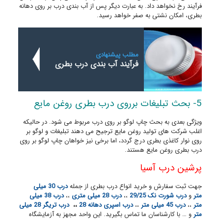
فرآیند رخ نخواهد داد. به عبارت دیگر پس از آب بندی درب بر روی دهانه
بطری، امکان نشتی به صفر خواهد رسید.
مطلب پیشنهادی
فرآیند آب بندی درب بطری
5- بحث تبلیغات برروی درب بطری روغن مایع
ویژگی بعدی به بحث چاپ لوگو بر روی درب مربوط می شود. در حالیکه
اغلب شرکت های تولید روغن مایع ترجیح می دهند تبلیغات و لوگو بر
روی نوار کاغذی بطری درج گردد، اما برخی نیز خواهان چاپ لوگو بر روی
درب بطری روغن مایع هستند.
پرشین درب آسیا
جهت ثبت سفارش و خرید انواع درب بطری از جمله
درب 30 میلی
متر
و
درب شورت نک 29/25
،،
درب 28 میلی متری
،،
درب 38 میلی
متر
،،
درب 45 میلی متر
،،
درب اسپری دهانه 28
،،
درب تریگر 28 میلی
متر
و … با کارشناسان ما تماس بگیرید. این واحد مجهز به آزمایشگاه