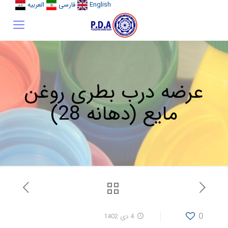
English
فارسی
العربیه
عرضه درب بطری روغن
مایع (دهانه 28)
0
4 دی 1402