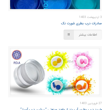
3 اردیبهشت 1403
صادرات درب بطری شورت نک
اطلاعات بیشتر
27 فروردین 1403
خرید درب بطری آب بند از واحد صنعتی ” پرشین درب آسیا “