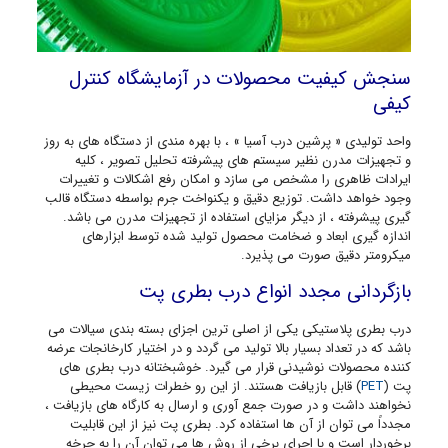
سنجش کیفیت محصولات در آزمایشگاه کنترل
کیفی
واحد تولیدی « پرشین درب آسیا » ، با بهره مندی از دستگاه های به روز
و تجهیزات مدرن نظیر سیستم های پیشرفته تحلیل تصویر ، کلیه
ایرادات ظاهری را مشخص می سازد و امکان رفع اشکالات و تغییرات
وجود خواهد داشت. توزیع دقیق و یکنواخت جرم بواسطه دستگاه قالب
گیری پیشرفته ، از دیگر مزایای استفاده از تجهیزات مدرن می باشد.
اندازه گیری ابعاد و ضخامت محصول تولید شده توسط ابزارهای
میکرومتر دقیق صورت می پذیرد.
بازگردانی مجدد انواع درب بطری پت
درب بطری پلاستیکی یکی از اصلی ترین اجزای بسته بندی سیالات می
باشد که در تعداد بسیار بالا تولید می گردد و در اختیار کارخانجات عرضه
کننده محصولات نوشیدنی قرار می گیرد. خوشبختانه درب بطری های
پت (
PET
) قابل بازیافت هستند. از این رو خطرات زیست محیطی
نخواهند داشت و در صورت جمع آوری و ارسال به کارگاه های بازیافت ،
مجدداً می توان از آن ها استفاده کرد. بطری پت نیز از این قابلیت
برخوردار است و با اجرای برخی از روش ها می توان آن را به چرخه