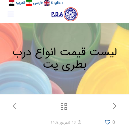
English
فارسی
العربیه
لیست قیمت انواع درب
بطری پت
0
13 شهریور 1402