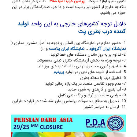
اکنون نام و آوازه شرکت
” پرشین درب آسیا PDA “
نه تنها در داخل کشور
بلکه به خارج از کشور نیز رسیده است و ما جزء صادرکنندگان برتر در این
حوزه می باشیم.
دلایل توجه کشورهای خارجی به این واحد
تولید
کننده درب بطری پت
1- حضور مداوم در نمایشگاه بین المللی و توجه به اصل مشتری مداری (
نمایشگاه ایران آگروفود
،،
نمایشگاه ایران پلاست
و …)
2- تداوم بر به روز ماندن دستگاه های خط تولید
3- توجه ویژه به بخش آزمایشگاه کنترل کیفی محصولات
4- تطبیق پذیری محصول نهایی با استانداردهای روز دنیا
5- استفاده از شیوه های نوین در تولید
پریفرم
6- تطبیق درب با دهانه بطری
7- عدم وجود نقایص متعدد در یک بازه زمانی تولید
8- آب بندی و گازبندی به شیوه جدید
9- طراحی مناسب و آرشیو رنگ بندی کامل
10- تحویل به موقع محصولات براساس زمان عقد شده در قرارداد طرفین
11- ارسال به سراسر کشور