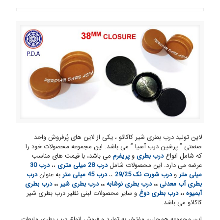
لاین تولید درب بطری شیر کاکائو ، یکی از لاین های پُرفروش واحد
صنعتی ” پرشین درب آسیا ” می باشد. این مجموعه محصولات خود را
که شامل انواع
درب بطری
و
پریفرم
می باشد، با قیمت های مناسب
عرضه می دارد. این محصولات شامل
درب 28 میلی متری
،،
درب 30
میلی متر
و
درب شورت نک 29/25
،،
درب 45 میلی متر
به عنوان
درب
بطری آب معدنی
،،
درب بطری نوشابه
،،
درب بطری شیر
،،
درب بطری
آبمیوه
،،
درب بطری دوغ
و سایر محصولات لبنی نظیر درب بطری شیر
کاکائو می باشد.
این مجموعه همچنین مفتخر به تولید و فروش انواع درب بطری مایعات