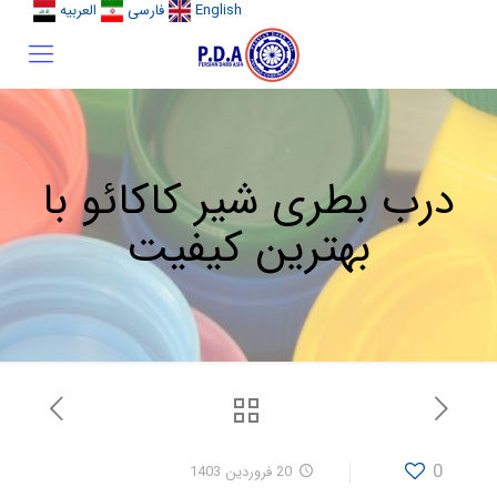
English
فارسی
العربیه
درب بطری شیر کاکائو با
بهترین کیفیت
0
20 فروردین 1403